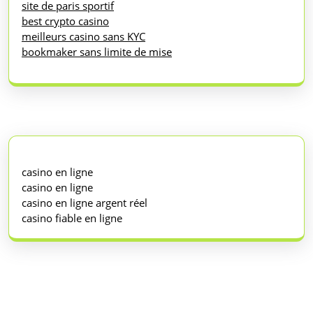
site de paris sportif
best crypto casino
meilleurs casino sans KYC
bookmaker sans limite de mise
casino en ligne
casino en ligne
casino en ligne argent réel
casino fiable en ligne