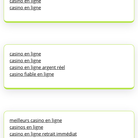
casino en ligne
casino en ligne
casino en ligne
casino en ligne
casino en ligne argent réel
casino fiable en ligne
meilleurs casino en ligne
casinos en ligne
casino en ligne retrait immédiat