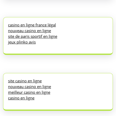
casino en ligne france légal
nouveau casino en ligne
site de paris sportif en ligne
jeux plinko avis
site casino en ligne
nouveau casino en ligne
meilleur casino en ligne
casino en ligne