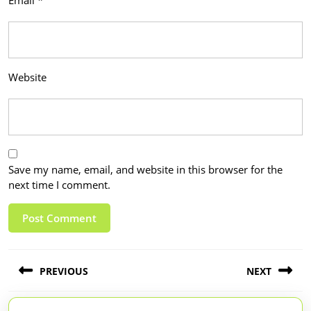
Email
*
Website
Save my name, email, and website in this browser for the
next time I comment.
Post
PREVIOUS
NEXT
navigation
Previous
Next