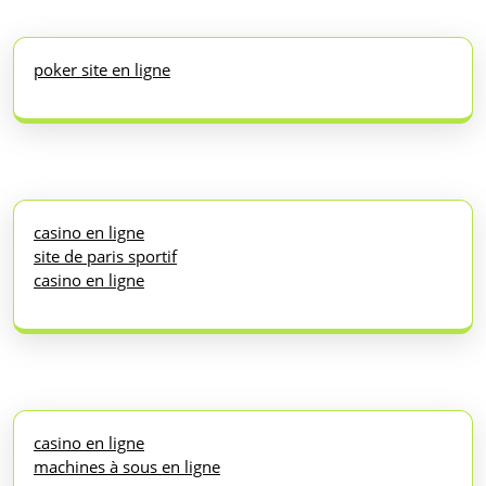
poker site en ligne
casino en ligne
site de paris sportif
casino en ligne
casino en ligne
machines à sous en ligne