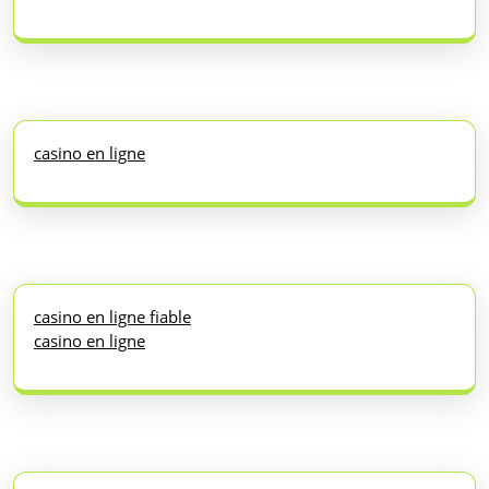
casino en ligne
casino en ligne fiable
casino en ligne