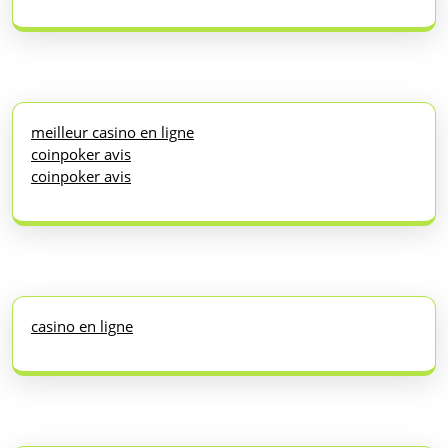
meilleur casino en ligne
coinpoker avis
coinpoker avis
casino en ligne