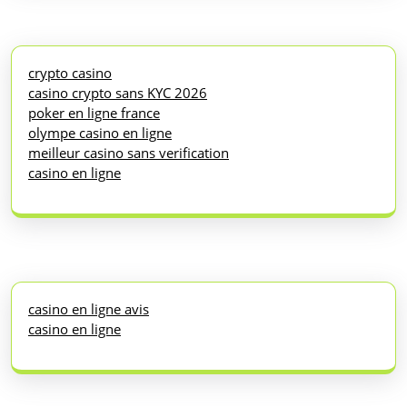
crypto casino
casino crypto sans KYC 2026
poker en ligne france
olympe casino en ligne
meilleur casino sans verification
casino en ligne
casino en ligne avis
casino en ligne