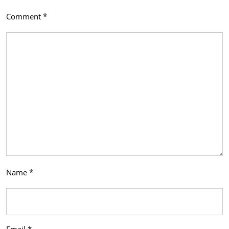
Comment
*
Name
*