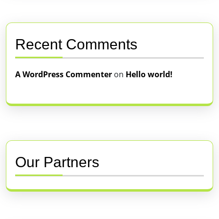
Recent Comments
A WordPress Commenter
on
Hello world!
Our Partners