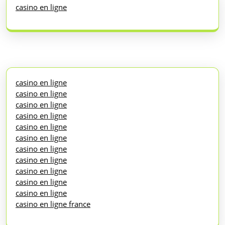
casino en ligne
casino en ligne
casino en ligne
casino en ligne
casino en ligne
casino en ligne
casino en ligne
casino en ligne
casino en ligne
casino en ligne
casino en ligne
casino en ligne
casino en ligne france